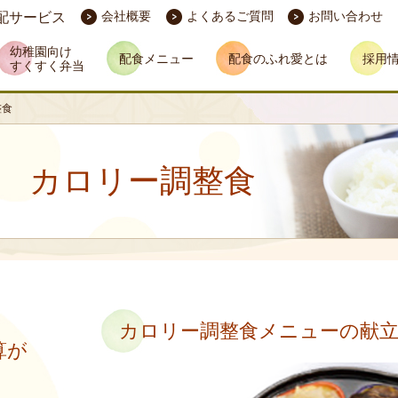
会社概要
よくあるご質問
お問い合わせ
配サービス
幼稚園向け
配食メニュー
配食のふれ愛とは
採用
すくすく弁当
整食
 カロリー調整食
カロリー調整食メニューの献
算が