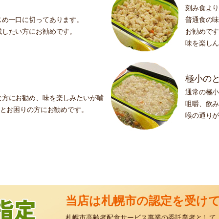
刻み食よ
じめ一口に切ってあります。
普通食の
残したい方にお勧めです。
お勧めで
味を楽し
極小の
通常の極
な方にお勧め、味を楽しみたいが噛
咀嚼、飲
いとお困りの方にお勧めです。
喉の通り
当店は札幌市の認定を受け
札幌市高齢者配食サービス事業の委託業者として