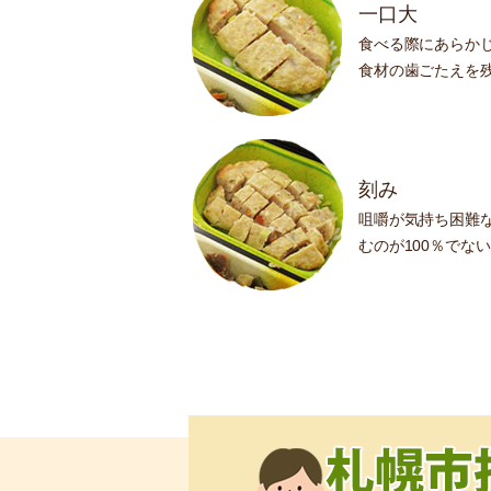
一口大
食べる際にあらか
食材の歯ごたえを
刻み
咀嚼が気持ち困難
むのが100％でな